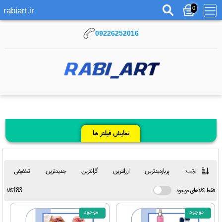
0
rabiart.ir
09226252016
نمایش فیلتر ها
پربازدیدترین
ارزانترین
گرانترین
جدیدترین
تخفیفی
ترتیب:
کالاهای موجود
183کالا