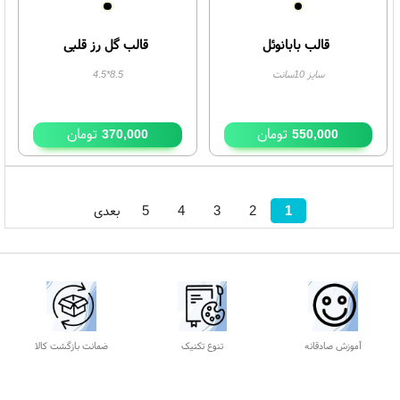
تومان
تومان
320,000
340,000
موجود
موجود
قالب بابانوئل
قالب گل رز قلبی
سایز 10سانت
8.5*4.5
تومان
تومان
370,000
550,000