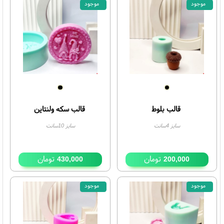
قالب خارپشت
قالب کاج
سایز 7سانت
6.5 سانت
تومان
تومان
350,000
370,000
موجود
موجود
قالب بلوط
قالب سکه ولنتاین
سایز 4سانت
سایز 10سانت