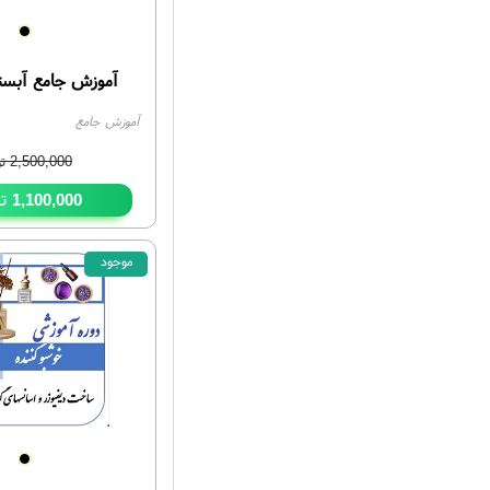
آموزش جامع آبستر
آموزش جامع
2,500,000
تو
تو
1,100,000
موجود