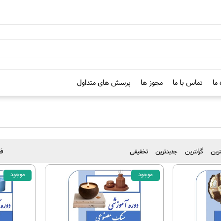
 ما
تماس با ما
مجوز ها
پرسش های متداول
نترین
گرانترین
جدیدترین
تخفیفی
فق
موجود
موجود
50%
60%