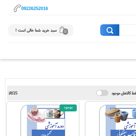
09226252016
سبد خرید شما خالی است !
0
ط کالاهای موجود
15کالا
موجود
66%